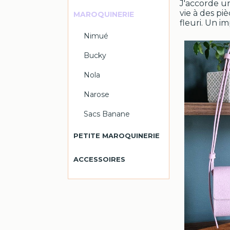
J'accorde u
vie à des pi
MAROQUINERIE
fleuri. Un i
Nimué
Bucky
Nola
Narose
Sacs Banane
PETITE MAROQUINERIE
ACCESSOIRES