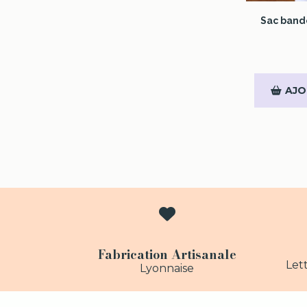
Sac bando
AJO

Fabrication Artisanale
Lett
Lyonnaise